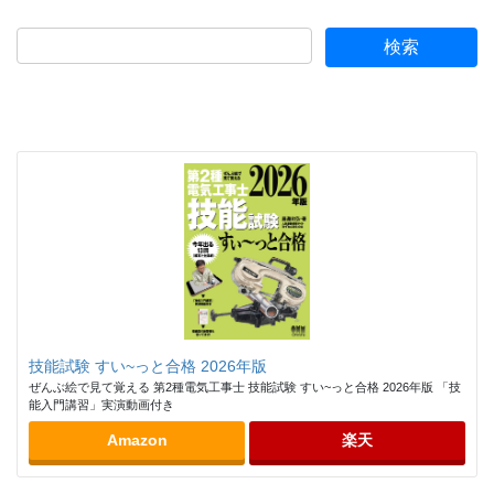
ゴ
リ
ー
技能試験 すい~っと合格 2026年版
ぜんぶ絵で見て覚える 第2種電気工事士 技能試験 すい~っと合格 2026年版 「技
能入門講習」実演動画付き
Amazon
楽天