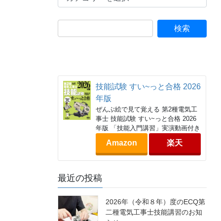
テ
ゴ
リ
ー
技能試験 すい~っと合格 2026
年版
ぜんぶ絵で見て覚える 第2種電気工
事士 技能試験 すい~っと合格 2026
年版 「技能入門講習」実演動画付き
Amazon
楽天
最近の投稿
2026年（令和８年）度のECQ第
二種電気工事士技能講習のお知