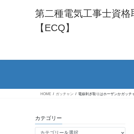
コ
ナ
ン
ビ
第二種電気工事士資格
テ
ゲ
ン
ー
【ECQ】
ツ
シ
へ
ョ
ス
ン
キ
に
ッ
移
プ
動
HOME
ガッチャン
電線剥ぎ取りはホーザンかガッチ
カテゴリー
カ