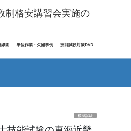
数制格安講習会実施の
複線図
単位作業・欠陥事例
技能試験対策DVD
模擬試験
事士技能試験の東海近畿