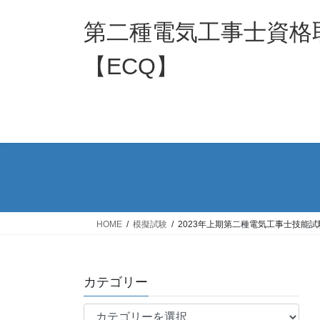
コ
ナ
ン
ビ
第二種電気工事士資格
テ
ゲ
ン
ー
【ECQ】
ツ
シ
へ
ョ
ス
ン
キ
に
ッ
移
プ
動
HOME
模擬試験
2023年上期第二種電気工事士技能
カテゴリー
カ