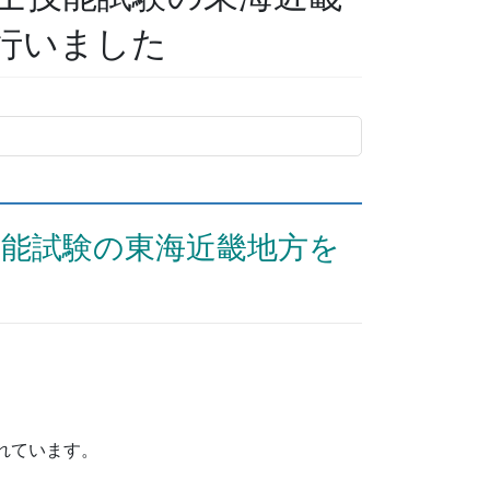
行いました
技能試験の東海近畿地方を
。
れています。