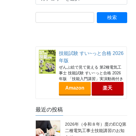
テ
ゴ
リ
ー
技能試験 すい~っと合格 2026
年版
ぜんぶ絵で見て覚える 第2種電気工
事士 技能試験 すい~っと合格 2026
年版 「技能入門講習」実演動画付き
Amazon
楽天
最近の投稿
2026年（令和８年）度のECQ第
二種電気工事士技能講習のお知