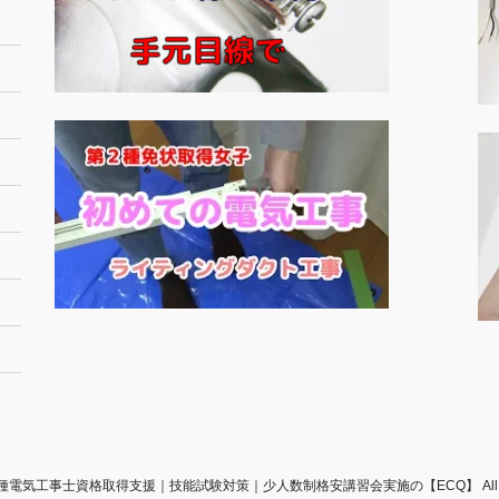
© 第二種電気工事士資格取得支援｜技能試験対策｜少人数制格安講習会実施の【ECQ】 All Right