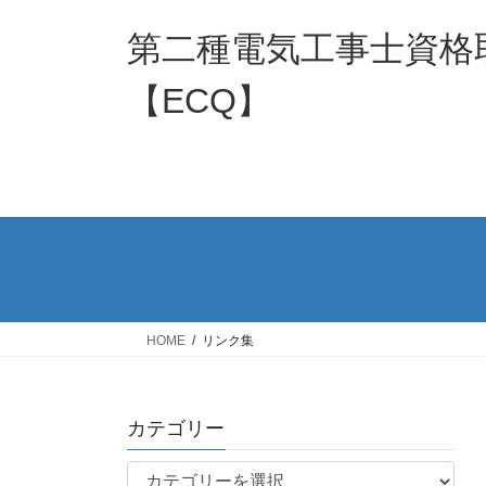
コ
ナ
ン
ビ
第二種電気工事士資格
テ
ゲ
ン
ー
【ECQ】
ツ
シ
へ
ョ
ス
ン
キ
に
ッ
移
プ
動
HOME
リンク集
カテゴリー
カ