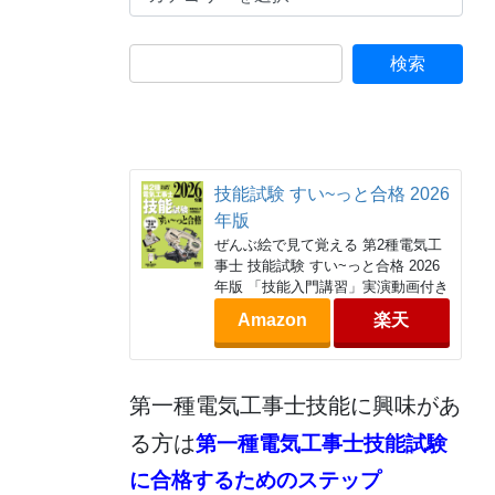
テ
ゴ
リ
ー
技能試験 すい~っと合格 2026
年版
ぜんぶ絵で見て覚える 第2種電気工
事士 技能試験 すい~っと合格 2026
年版 「技能入門講習」実演動画付き
Amazon
楽天
第一種電気工事士技能に興味があ
る方は
第一種電気工事士技能試験
に合格するためのステップ