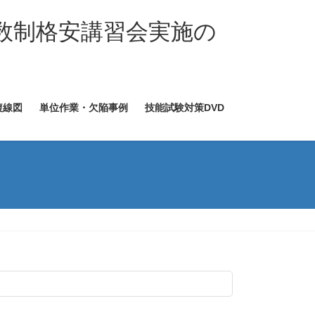
数制格安講習会実施の
複線図
単位作業・欠陥事例
技能試験対策DVD