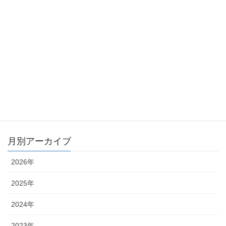
ECQ受講者の第二種電気工事士技能2025年度下期
の合格率が久々に９０％を超えました！
2026年1月29日
第二種電気工事士技能練習で作業効率が確実に上
がるお薦めの電工偏心パワーペンチ
2026年1月16日
月別アーカイブ
2026年
2025年
2024年
2023年