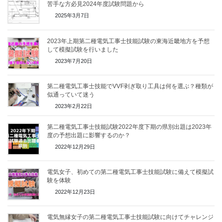
苦手な方必見2024年度試験問題から
2025年3月7日
2023年上期第二種電気工事士技能試験の東海近畿地方を予想
して模擬試験を行いました
2023年7月20日
第二種電気工事士技能でVVF剥ぎ取り工具は何を選ぶ？種類が
似通っていて迷う
2023年2月22日
第二種電気工事士技能試験2022年度下期の県別出題は2023年
度の予想出題に影響するのか？
2022年12月29日
電気女子、初めての第二種電気工事士技能試験に備えて模擬試
験を体験
2022年12月23日
電気無縁女子の第二種電気工事士技能試験に向けてチャレンジ