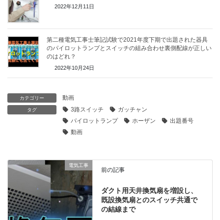
2022年12月11日
第二種電気工事士筆記試験で2021年度下期で出題された器具
のパイロットランプとスイッチの組み合わせ裏側配線が正しい
のはどれ？
2022年10月24日
動画
カテゴリー
3路スイッチ
ガッチャン
タグ
パイロットランプ
ホーザン
出題番号
動画
電気工事
前の記事
ダクト用天井換気扇を増設し、
既設換気扇とのスイッチ共通で
の結線まで