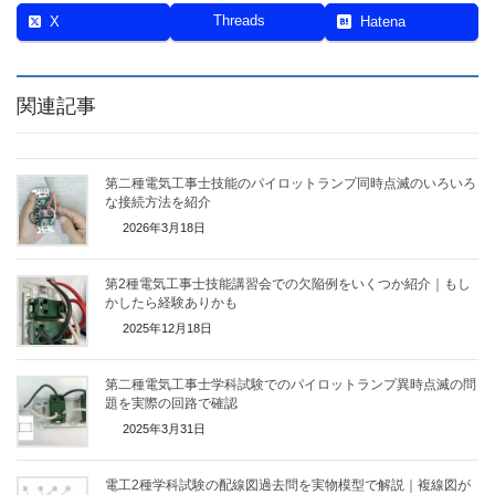
Threads
X
Hatena
関連記事
第二種電気工事士技能のパイロットランプ同時点滅のいろいろ
な接続方法を紹介
2026年3月18日
第2種電気工事士技能講習会での欠陥例をいくつか紹介｜もし
かしたら経験ありかも
2025年12月18日
第二種電気工事士学科試験でのパイロットランプ異時点滅の問
題を実際の回路で確認
2025年3月31日
電工2種学科試験の配線図過去問を実物模型で解説｜複線図が