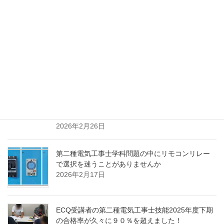
2026年3月18日
直管蛍光灯をバイパス工事でLED化して、工場・事
務所・ホールなどの照明器具の初期費用を大幅に
節約
2026年3月13日
TSUNODA(ツノダ) ケーブルカッターを試しに使っ
てみたら思った以上に使える｜電気工事士実技に
有用
2026年2月26日
第二種電気工事士学科問題の中にリモコンリレー
で選択を迷うことがありませんか
2026年2月17日
ECQ受講者の第二種電気工事士技能2025年度下期
の合格率が久々に９０％を超えました！