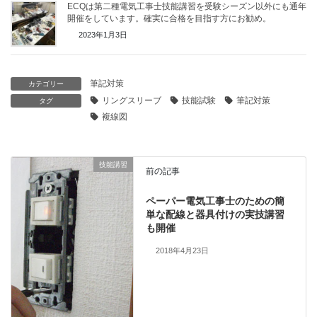
ECQは第二種電気工事士技能講習を受験シーズン以外にも通年
開催をしています。確実に合格を目指す方にお勧め。
2023年1月3日
筆記対策
カテゴリー
リングスリーブ
技能試験
筆記対策
タグ
複線図
技能講習
前の記事
ペーパー電気工事士のための簡
単な配線と器具付けの実技講習
も開催
2018年4月23日