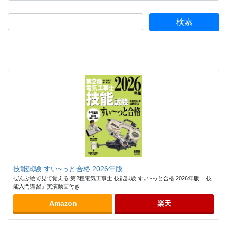
ゴ
リ
ー
技能試験 すい~っと合格 2026年版
ぜんぶ絵で見て覚える 第2種電気工事士 技能試験 すい~っと合格 2026年版 「技
能入門講習」実演動画付き
Amazon
楽天