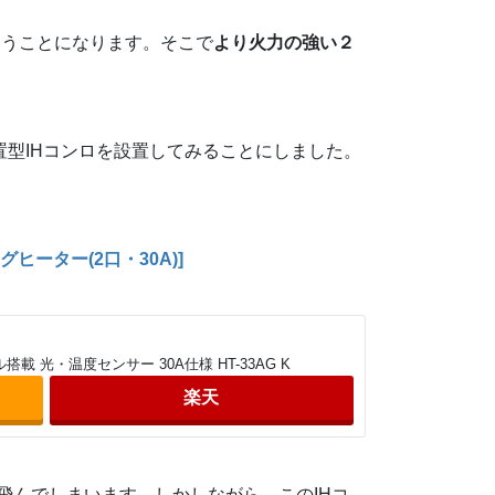
いうことになります。そこで
より火力の強い２
据置型IHコンロを設置してみることにしました。
ングヒーター(2口・30A)]
載 光・温度センサー 30A仕様 HT-33AG K
楽天
飛んでしまいます。しかしながら、このIHコ