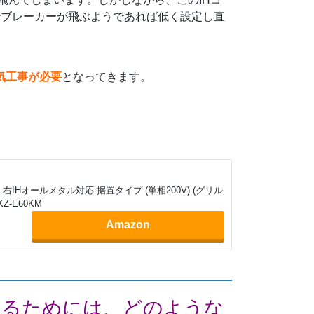
のでブレーカーが飛ぶようであれば低く設定し直
気工事が必要
となってきます。
。
右IHオールメタル対応 据置タイプ (単相200V) (グリル
Z-E60KM
Amazon
するためには、どのような