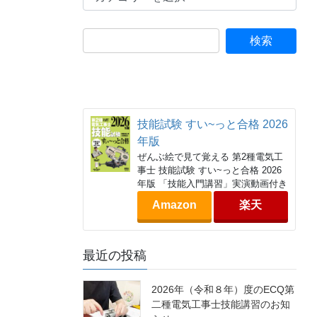
テ
ゴ
リ
ー
技能試験 すい~っと合格 2026
年版
ぜんぶ絵で見て覚える 第2種電気工
事士 技能試験 すい~っと合格 2026
年版 「技能入門講習」実演動画付き
Amazon
楽天
最近の投稿
2026年（令和８年）度のECQ第
二種電気工事士技能講習のお知