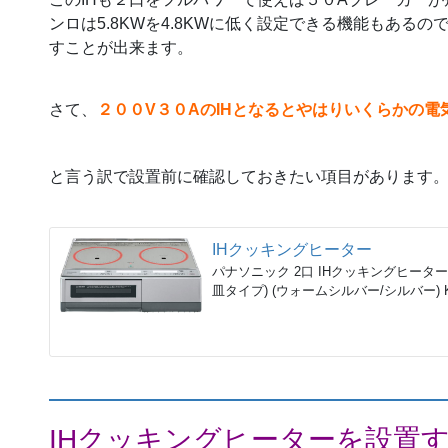
ンロは5.8KWを4.8KWに低く設定できる機能もある
すことが出来ます。
さて、
２００V３０AのIHとなるとやはりいくらかの電
と言う訳で設置前に確認しておきたい項目があります
IHクッキングヒーター
パナソニック 2口 IHクッキングヒーター 
皿タイプ) (ウォームシルバー/シルバー) K
IHクッキングヒーターを設置