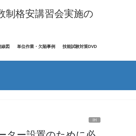
数制格安講習会実施の
複線図
単位作業・欠陥事例
技能試験対策DVD
IH
ヒーター設置のために必