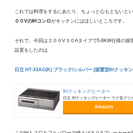
これでは料理をするにあたり、ちょっと心もとないと
００VのIHコンロ
がキッチンにはほしいところです。
それで、今回は２００V３０Aタイプで5.8KW仕様の
設置をしたのは
日立 HT-33AG(K) ブラック/シルバー [据置型IHクッキ
IHクッキングヒーター
日立 IHクッキングヒーター ラク旨グリル搭
Amazon
このIHも２口をフルパワーで使えば５０Aブレーカーが