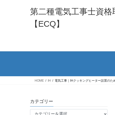
コ
ナ
ン
ビ
第二種電気工事士資格
テ
ゲ
ン
ー
【ECQ】
ツ
シ
へ
ョ
ス
ン
キ
に
ッ
移
プ
動
HOME
IH
電気工事｜IHクッキングヒーター設置のた
カテゴリー
カ