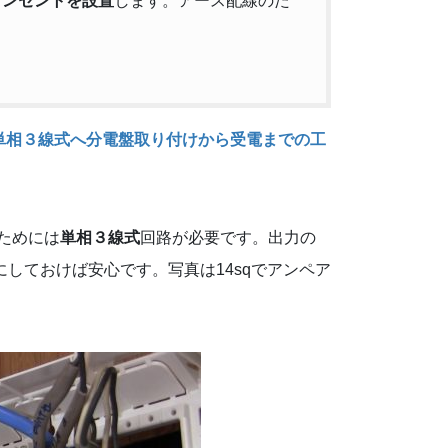
コンセントを設置
します。アース配線のた
単相３線式へ分電盤取り付けから受電までの工
ためには
単相３線式
回路が必要です。出力の
にしておけば安心です。写真は14sqでアンペア