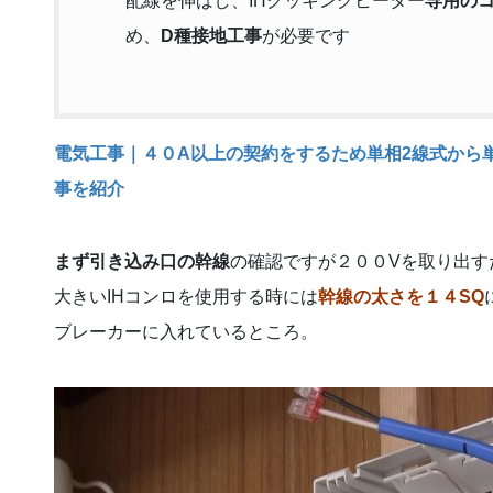
配線を伸ばし、IHクッキングヒーター
専用の
め、
D種接地工事
が必要です
電気工事｜４０A以上の契約をするため単相2線式から
事を紹介
まず引き込み口の幹線
の確認ですが２００Vを取り出す
大きいIHコンロを使用する時には
幹線の太さを１４SQ
ブレーカーに入れているところ。