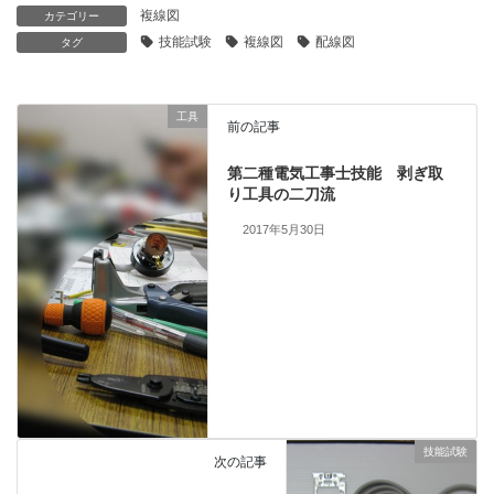
複線図
カテゴリー
技能試験
複線図
配線図
タグ
工具
前の記事
第二種電気工事士技能 剥ぎ取
り工具の二刀流
2017年5月30日
技能試験
次の記事