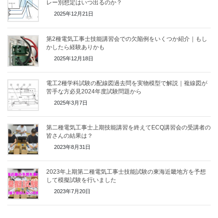
レー別想定はいつ出るのか？
2025年12月21日
第2種電気工事士技能講習会での欠陥例をいくつか紹介｜もし
かしたら経験ありかも
2025年12月18日
電工2種学科試験の配線図過去問を実物模型で解説｜複線図が
苦手な方必見2024年度試験問題から
2025年3月7日
第二種電気工事士上期技能講習を終えてECQ講習会の受講者の
皆さんの結果は？
2023年8月31日
2023年上期第二種電気工事士技能試験の東海近畿地方を予想
して模擬試験を行いました
2023年7月20日