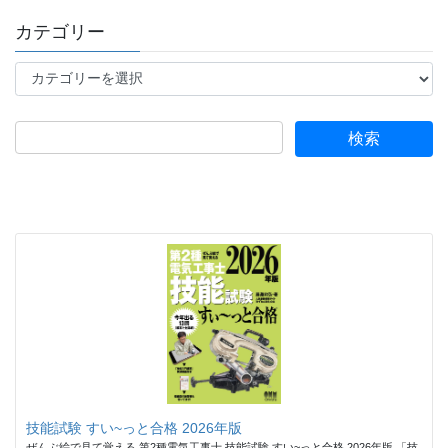
カテゴリー
カ
テ
ゴ
リ
ー
技能試験 すい~っと合格 2026年版
ぜんぶ絵で見て覚える 第2種電気工事士 技能試験 すい~っと合格 2026年版 「技