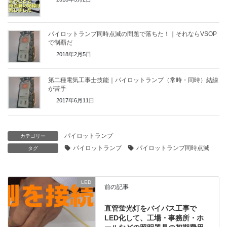
パイロットランプ同時点滅の問題で落ちた！｜それならVSOP
で制覇だ
2018年2月5日
第二種電気工事士技能｜パイロットランプ（常時・同時）結線
が苦手
2017年6月11日
パイロットランプ
カテゴリー
パイロットランプ
パイロットランプ同時点滅
タグ
LED
前の記事
直管蛍光灯をバイパス工事で
LED化して、工場・事務所・ホ