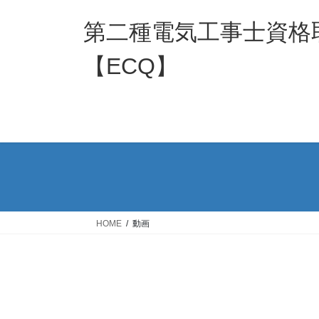
コ
ナ
ン
ビ
第二種電気工事士資格
テ
ゲ
ン
ー
【ECQ】
ツ
シ
へ
ョ
ス
ン
キ
に
ッ
移
プ
動
HOME
動画