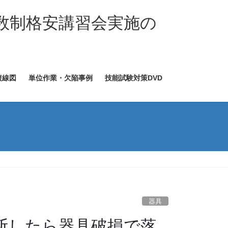
数制格安講習会実施の
複線図
単位作業・欠陥事例
技能試験対策DVD
器具
断したら器具破損で落