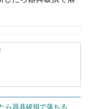
]
たら器具破損で落ちる