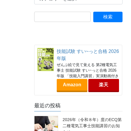
テ
ゴ
リ
ー
技能試験 すい~っと合格 2026
年版
ぜんぶ絵で見て覚える 第2種電気工
事士 技能試験 すい~っと合格 2026
年版 「技能入門講習」実演動画付き
Amazon
楽天
最近の投稿
2026年（令和８年）度のECQ第
二種電気工事士技能講習のお知