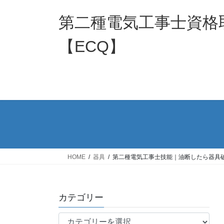
コ
ナ
ン
ビ
第二種電気工事士資格
テ
ゲ
ン
ー
【ECQ】
ツ
シ
へ
ョ
ス
ン
キ
に
ッ
移
プ
動
HOME
器具
第二種電気工事士技能｜油断したら器具
カテゴリー
カ