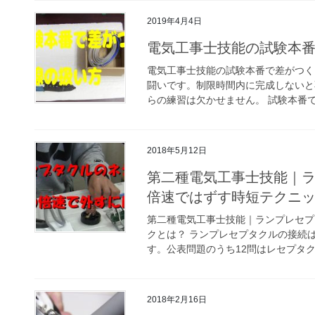
2019年4月4日
電気工事士技能の試験本
電気工事士技能の試験本番で差がつく
闘いです。制限時間内に完成しないと
らの練習は欠かせません。 試験本番で
2018年5月12日
第二種電気工事士技能｜
倍速ではずす時短テクニ
第二種電気工事士技能｜ランプレセプ
クとは？ ランプレセプタクルの接続
す。公表問題のうち12問はレセプタクル
2018年2月16日