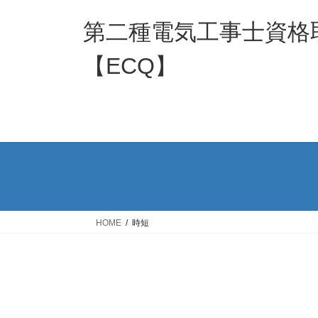
コ
ナ
ン
ビ
第二種電気工事士資格
テ
ゲ
ン
ー
【ECQ】
ツ
シ
へ
ョ
ス
ン
キ
に
ッ
移
プ
動
HOME
時短