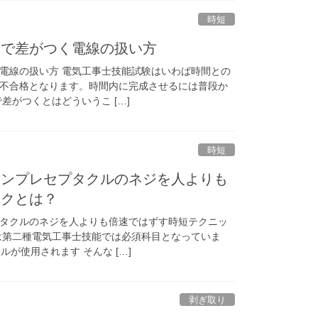
時短
番で差がつく電線の扱い方
電線の扱い方 電気工事士技能試験はいわば時間との
不合格となります。時間内に完成させるには普段か
差がつくとはどういうこ […]
時短
ランプレセプタクルのネジを人よりも
ックとは？
タクルのネジを人よりも倍速ではずす時短テクニッ
は第二種電気工事士技能では必須科目となっていま
が使用されます そんな […]
剥ぎ取り