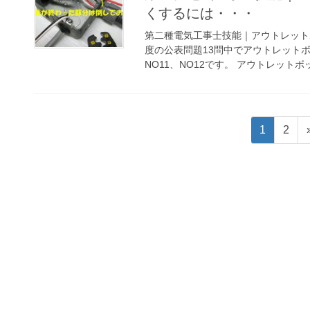
くするには・・・
第二種電気工事士技能｜アウトレット
度の公表問題13問中でアウトレットボ
NO11、NO12です。 アウトレットボッ
投
固
固
1
2
稿
定
定
ペ
ペ
の
ー
ー
ペ
ジ
ジ
ー
ジ
送
り