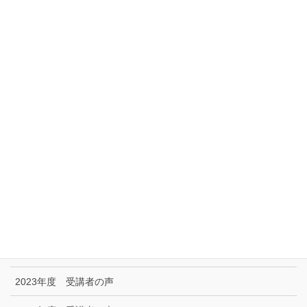
サイトマップ
アクセス
リンク集
特定商取引に関する法律に基づく表示|プライバシーポリシー
お問い合わせ
技能試験受験者の声
2025年度 受講者の声
2024年度 受講者の声
2023年度 受講者の声