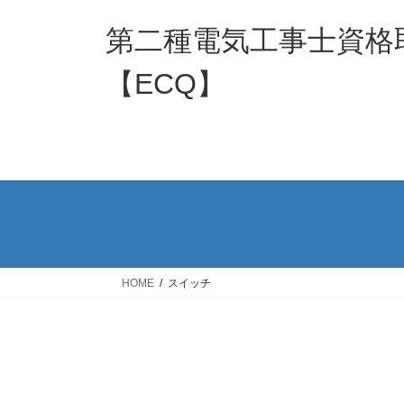
コ
ナ
ン
ビ
第二種電気工事士資格
テ
ゲ
ン
ー
【ECQ】
ツ
シ
へ
ョ
ス
ン
キ
に
ッ
移
プ
動
HOME
スイッチ