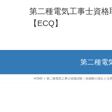
コ
ナ
ン
ビ
第二種電気工事士資格
テ
ゲ
ン
ー
【ECQ】
ツ
シ
へ
ョ
ス
ン
キ
に
ッ
移
プ
動
第二種電
HOME
第二種電気工事士技能試験｜技能験の流れと注