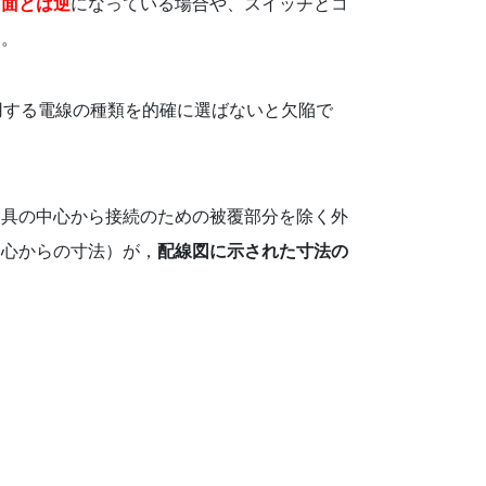
図面とは逆
になっている場合や、スイッチとコ
す。
使用する電線の種類を的確に選ばないと欠陥で
器具の中心から接続のための被覆部分を除く外
中心からの寸法）が，
配線図に示された寸法の