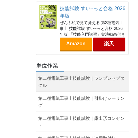
技能試験 すい~っと合格 2026
年版
ぜんぶ絵で見て覚える 第2種電気工
事士 技能試験 すい~っと合格 2026
年版 「技能入門講習」実演動画付き
Amazon
楽天
単位作業
第二種電気工事士技能試験｜ランプレセプタ
クル
第二種電気工事士技能試験｜引掛けシーリン
グ
第二種電気工事士技能試験｜露出形コンセン
ト