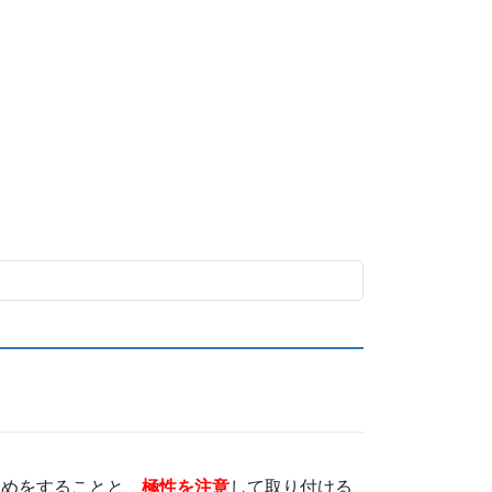
止めをすることと、
極性を注意
して取り付ける