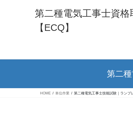
コ
ナ
ン
ビ
第二種電気工事士資格
テ
ゲ
ン
ー
【ECQ】
ツ
シ
へ
ョ
ス
ン
キ
に
ッ
移
プ
動
第二種
HOME
単位作業
第二種電気工事士技能試験｜ランプ