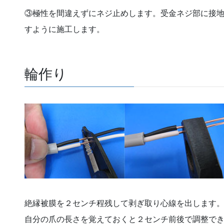
③極性を間違えずにネジ止めします。受金ネジ部に接
すように施工します。
輪作り
絶縁被膜を２センチ程残して剥ぎ取り心線を出します
自分の爪の長さを覚えておくと２センチ前後で調整で