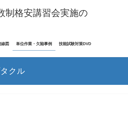
数制格安講習会実施の
複線図
単位作業・欠陥事例
技能試験対策DVD
プタクル