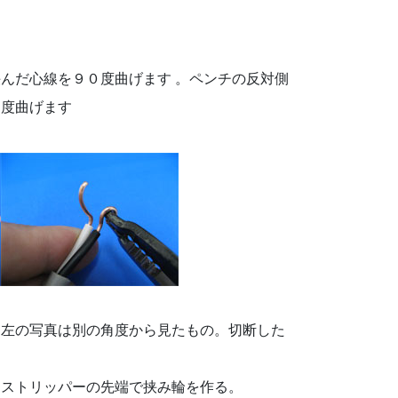
んだ心線を９０度曲げます 。ペンチの反対側
０度曲げます
。左
の写真は別の角度から見たもの。切断した
をストリッパーの先端で挟み輪を作る。