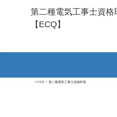
コ
ナ
ン
ビ
第二種電気工事士資格
テ
ゲ
ン
ー
【ECQ】
ツ
シ
へ
ョ
ス
ン
キ
に
ッ
移
プ
動
HOME
第二種電気工事士技能対策