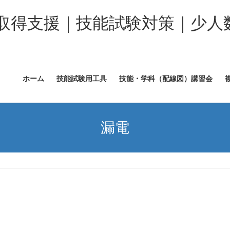
取得支援｜技能試験対策｜少人
ホーム
技能試験用工具
技能・学科（配線図）講習会
漏電