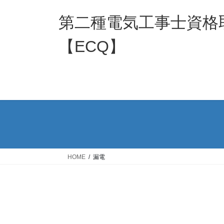
コ
ナ
ン
ビ
第二種電気工事士資格
テ
ゲ
ン
ー
【ECQ】
ツ
シ
へ
ョ
ス
ン
キ
に
ッ
移
プ
動
HOME
漏電