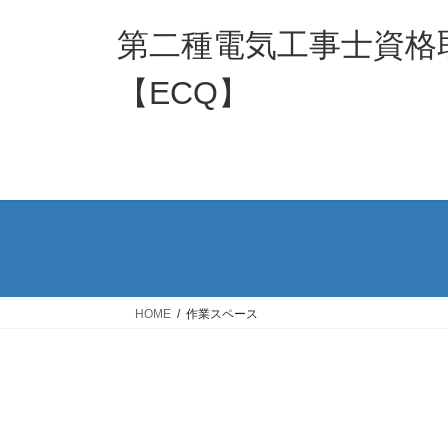
コ
ナ
ン
ビ
第二種電気工事士資格
テ
ゲ
ン
ー
【ECQ】
ツ
シ
へ
ョ
ス
ン
キ
に
ッ
移
プ
動
HOME
作業スペース