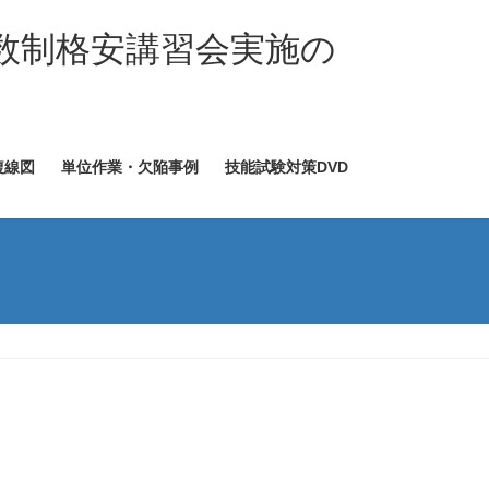
数制格安講習会実施の
複線図
単位作業・欠陥事例
技能試験対策DVD